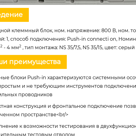
едение
ной клеммный блок, ном. напряжение: 800 В, ном. ток
й: 1, способ подключения: Push-in connecti on, Номин
2
2
м
- 4 мм
, тип монтажа: NS 35/7,5, NS 35/15, цвет: серый
ши преимущества
ые блоки Push-in характеризуются системными осо
простым и не требующим инструментов подключени
ильных проводников
тная конструкция и фронтальное подключение позв
ченном пространстве<br/>
лнение к возможности тестирования в двухфункцио
ительным тестовым отводом