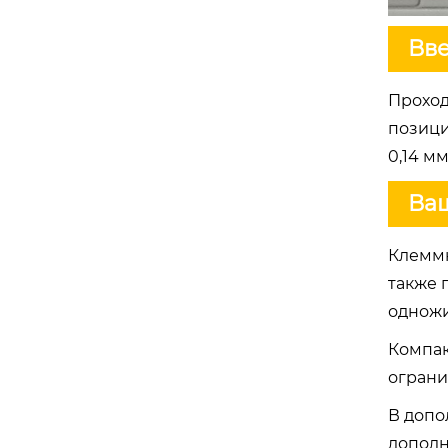
Вв
Проход
позици
0,14 м
Ва
Клеммн
также 
однож
Компак
ограни
В допо
дополн