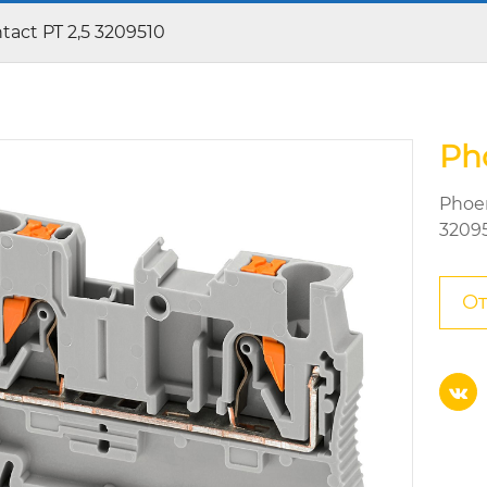
tact PT 2,5 3209510
Ph
Phoe
3209
От
