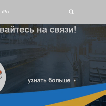
ЧаВо
