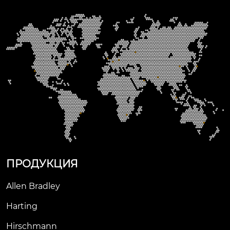
и
нальной технологие
и
й прижима пружин
ы.
ПРОДУКЦИЯ
Allen Bradley
Harting
Hirschmann