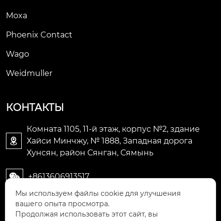
Moxa
Phoenix Contact
Wago
Weidmuller
КОНТАКТЫ
Комната 1105, 11-й этаж, корпус №2, здание
Хайси Минчжу, № 1888, Западная дорога

Хунсян, район Сянган, Сямынь
+8613606913517

Мы используем файлы cookie для улучшения
+8613606913517

вашего опыта просмотра.
Продолжая использовать этот сайт, вы