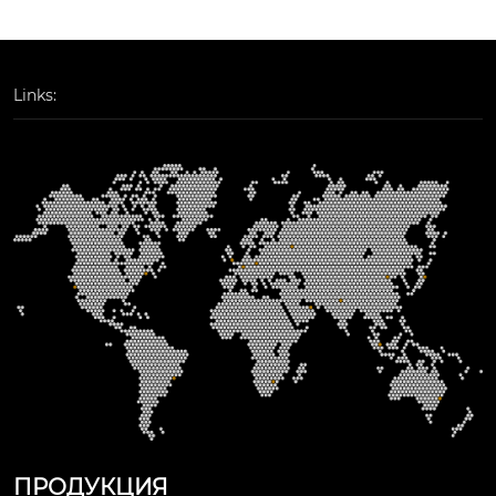
ного тока, постоянн
ные для обеспечен
ый ток: 6 а , штекерн
ия надежной и стаб
ое соединение, дост
ильной работы в су
упна кнопка тестир
ровых промышленн
Links:
ования: нет
ых условиях. конвер
теры moxa imc-21 -s-
sc — это экономичн
ое решение, работа
ющее от входного н
апряжения 12 или 4
8 в постоянного ток
а и способное наде
жно работать при те
мпературах от -10 до 
60 °c. прочная конст
рукция оборудован
ия гарантирует, что
 ваше ethernet-обор
ПРОДУКЦИЯ
удование выдержит 