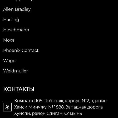
сложные промышл
Allen Bradley
енные условия. кон
вертеры moxa imc-2
Harting
1 -s-sc легко монтир
уются на din-рейку
Hirschmann
 или в распределит
Moxa
ельные коробки.
Phoenix Contact
Wago
Weidmuller
КОНТАКТЫ
Комната 1105, 11-й этаж, корпус №2, здание
Хайси Минчжу, № 1888, Западная дорога

Хунсян, район Сянган, Сямынь