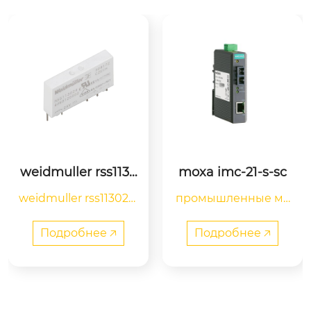
weidmuller rss1130
moxa imc-21-s-sc
24 4060120000
weidmuller rss113024 
промышленные ме
termseries, реле, кол
диаконвертеры mo
ичество контактов: 1, 
xa imc-21-s-sc — это
Подробнее 🡥
Подробнее 🡥
перекидной контакт 
 медиаконвертеры
agni, номинальное у
 начального уровня
правляющее напря
 10/100baset(x)-to-10
жение: 24 в постоян
0basefx, разработан