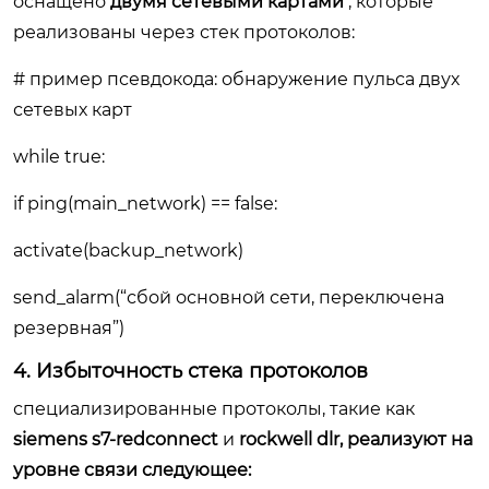
оснащено
двумя сетевыми картами
, которые
реализованы через стек протоколов:
# пример псевдокода: обнаружение пульса двух
сетевых карт
while true:
if ping(main_network) == false:
activate(backup_network)
send_alarm(“сбой основной сети, переключена
резервная”)
4. Избыточность стека протоколов
специализированные протоколы, такие как
siemens s7-redconnect
и
rockwell dlr, реализуют на
уровне связи следующее: