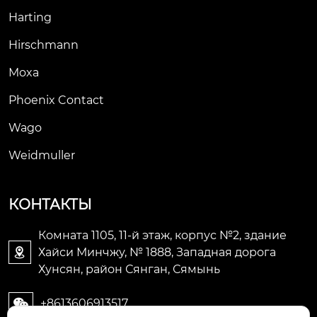
 можно легко устано
Harting
вить на din-рейку и
ли в распределител
Hirschmann
ьные коробки.
Moxa
Phoenix Contact
Wago
Weidmuller
КОНТАКТЫ
Комната 1105, 11-й этаж, корпус №2, здание
Хайси Минчжу, № 1888, Западная дорога

Хунсян, район Сянган, Сямынь
+8613606913517
