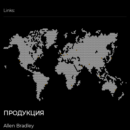
 работы в жестких п
ромышленных усло
Links:
виях. конвертеры m
oxa imc-21-m-sc — эт
о недорогой вариан
т, который может ус
пешно работать пр
и температурах от -1
0 до 60 °c и требует
 питания 12 или 48 в 
постоянного тока. п
рочная конструкци
я оборудования гар
антирует, что ваше
 ethernet-оборудова
ние выдержит жест
ПРОДУКЦИЯ
кие промышленные 
условия. конвертер
Allen Bradley
ы moxa imc-21-m-sc