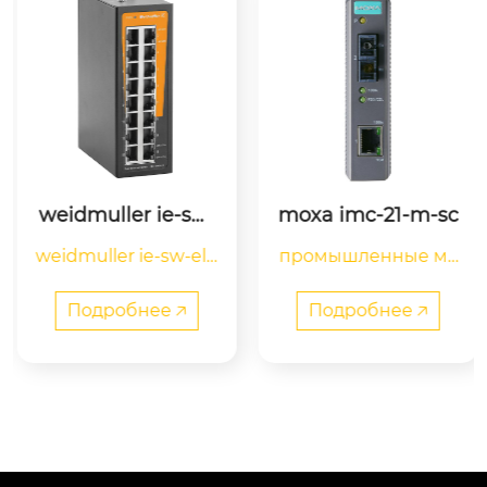
weidmuller ie-sw-
moxa imc-21-m-sc
elb-16-16tx 282858
weidmuller ie-sw-elb
промышленные ме
0000
-16-16tx сетевой вык
диаконвертеры mo
лючатель, unmanag
xa imc-21-m-sc — это 
Подробнее 🡥
Подробнее 🡥
ed, fast ethernet, кол
медиаконвертеры н
ичество портов: 16 x
ачального уровня 1
 rj45, ip40, -10 °c…60 °
0/100baset(x)-to-100
c
basefx, которые раз
работаны для наде
жной и стабильной