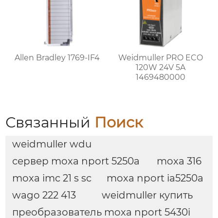
Allen Bradley 1769-IF4
Weidmuller PRO ECO
120W 24V 5A
1469480000
Связанный
Поиск
weidmuller wdu
сервер moxa nport 5250a
moxa 316
moxa imc 21 s sc
moxa nport ia5250a
wago 222 413
weidmuller купить
преобразователь moxa nport 5430i