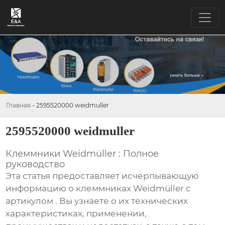
Главная
-
2595520000 weidmuller
2595520000 weidmuller
Клеммники Weidmüller : Полное
руководство
Эта статья предоставляет исчерпывающую
информацию о клеммниках Weidmüller с
артикулом
. Вы узнаете о их технических
характеристиках, применении,