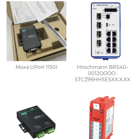
Moxa UPort 1150I
Hirschmann BRS40-
0012OOOO-
STCZ99HHSESXX.X.XX