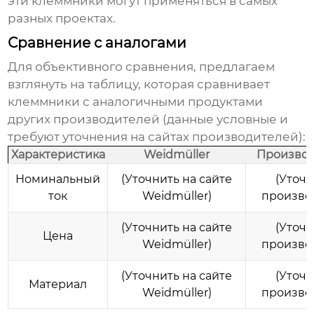
эти клеммники могут применяться в самых
разных проектах.
Сравнение с аналогами
Для объективного сравнения, предлагаем
взглянуть на таблицу, которая сравнивает
клеммники
с аналогичными продуктами
других производителей (данные условные и
требуют уточнения на сайтах производителей):
Характеристика
Weidmüller
Производ
Номинальный
(Уточнить на сайте
(Уточн
ток
Weidmüller)
произво
(Уточнить на сайте
(Уточн
Цена
Weidmüller)
произво
(Уточнить на сайте
(Уточн
Материал
Weidmüller)
произво