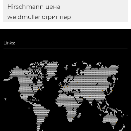
Hirschmann цена
weidmuller стриппер
Links: