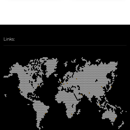
изводительностью,
держивают множес
 надежностью и инн
тво полезных функц
овациями, обеспеч
ий управления, таки
ивая эффективные
х как turbo ring, turb
 решения для широ
o chain, кольцевое с
кого спектра промы
оединение, igmp sn
Links:
шленных применен
ooping, ieee 802.1q vl
ий. ниже представл
an, vlan на основе п
ен подробный обзо
ортов, qos, rmon, уп
р этой серии.
равление полосой п
ропускания, зеркал
ирование портов и
 оповещение по эле
ктронной почте или 
через реле. готовое
 к использованию t
urbo ring можно лег
ко настроить с помо
щью веб-интерфей