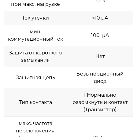
<1 В
при макс. нагрузке
Ток утечки
<10 µA
мин.
100 µA
коммутационный ток
Защита от короткого
Нет
замыкания
Безынерционный
Защитная цепь
диод
1 Нормально
Тип контакта
разомкнутый контакт
(Транзистор)
макс. частота
переключения