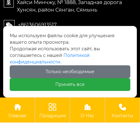
Хайси Минчжу, № 1888, Западная дорога

Хунсян, район Сянган, Сямынь
+8613606913517

Мы используем файлы cookie для улучшения
+8613606913517

вашего опыта просмотра.
Продолжая использовать этот сайт, вы
соглашаетесь с нашей
Политикой
конфиденциальности.
Только необходимые


Принять все
ООО Сямынь Тонгконг Технология
Copyright © ООО Сямынь Тонгконг Технология
Главная
Продукция
О Нас
Контакты