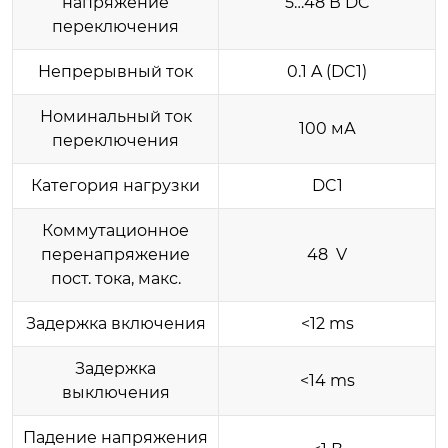
напряжение
5…48 В DC
переключения
Непрерывный ток
0.1 A (DC1)
Номинальный ток
100 мА
переключения
Категория нагрузки
DC1
Коммутационное
перенапряжение
48 V
пост. тока, макс.
Задержка включения
<12 ms
Задержка
<14 ms
выключения
Падение напряжения