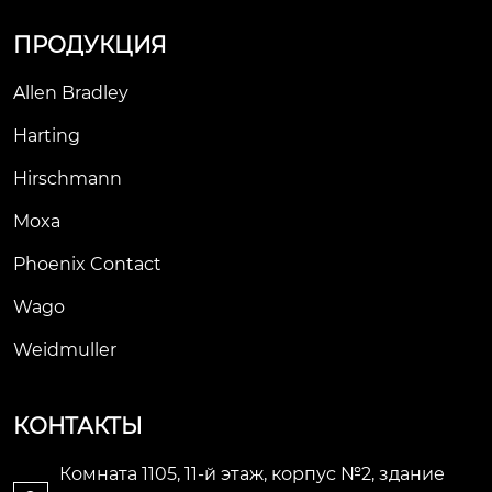
са управления или
ПРОДУКЦИЯ
 с помощью dip-пер
еключателей, распо
Allen Bradley
ложенных на верхн
ей панели коммутат
Harting
оров eds-408a.
Hirschmann
Moxa
Phoenix Contact
Wago
Weidmuller
КОНТАКТЫ
Комната 1105, 11-й этаж, корпус №2, здание