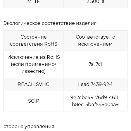
MTTF
2 500 a
Экологическое соответствие изделия
Состояние
Соответствует с
соответствия RoHS
исключением
Исключение из RoHS
(если применимо/
7a, 7cI
известно)
REACH SVHC
Lead 7439-92-1
9e2cbc49-76d9-4611-
SCIP
b8ec-5b4f549a0aa9
сторона управления