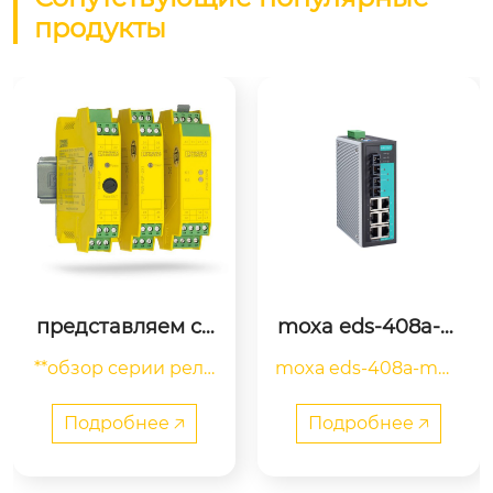
продукты
представляем се
moxa eds-408a-m
рию реле phoenix 
m-sc
**обзор серии реле
moxa eds-408a-mm-
contact
 phoenix contact**

sc разработан спец
серия реле **phoeni
иально для промыш
Подробнее 🡥
Подробнее 🡥
x contact** известна
ленных приложени
 своей высокой про
й. коммутаторы под