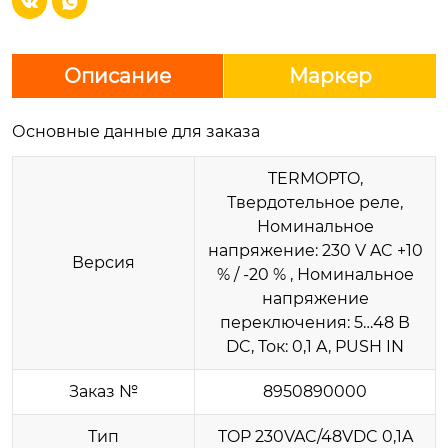


Описание
Маркер
Основные данные для заказа
TERMOPTO,
Твердотельное реле,
Номинальное
напряжение: 230 V AC +10
Версия
% / -20 % , Номинальное
напряжение
переключения: 5…48 В
DC, Ток: 0,1 A, PUSH IN
Заказ №
8950890000
Тип
TOP 230VAC/48VDC 0,1A