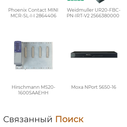
Phoenix Contact MINI
Weidmuller UR20-FBC-
MCR-SL-I-I 2864406
PN-IRT-V2 2566380000
Hirschmann MS20-
Moxa NPort 5650-16
1600SAAEHH
Связанный
Поиск