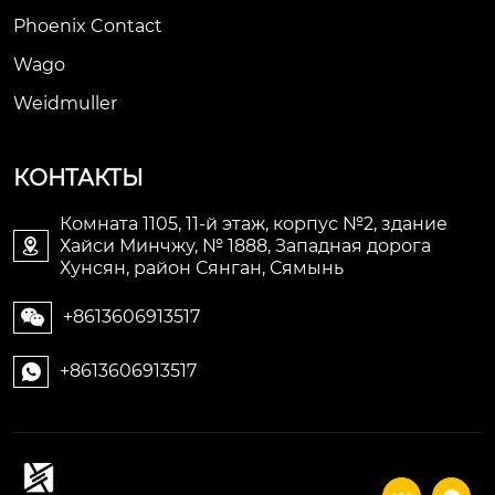
Phoenix Contact
Wago
Weidmuller
КОНТАКТЫ
Комната 1105, 11-й этаж, корпус №2, здание
Хайси Минчжу, № 1888, Западная дорога

Хунсян, район Сянган, Сямынь
+8613606913517

+8613606913517
