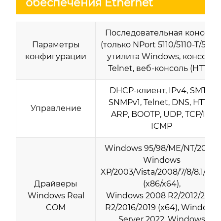
обеспечения Ethernet
Последовательная консоль
Параметры
(только NPort 5110/5110-T/5150)
конфигурации
утилита Windows, консоль
Telnet, веб-консоль (HTTP)
DHCP-клиент, IPv4, SMTP,
SNMPv1, Telnet, DNS, HTTP,
Управление
ARP, BOOTP, UDP, TCP/IP,
ICMP
Windows 95/98/ME/NT/2000,
Windows
XP/2003/Vista/2008/7/8/8.1/10/1
Драйверы
(x86/x64),
Windows Real
Windows 2008 R2/2012/2012
COM
R2/2016/2019 (x64), Windows
Server 2022, Windows