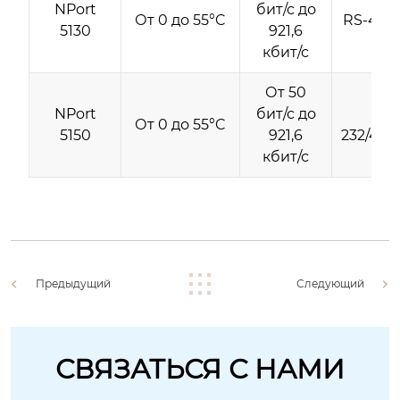
NPort
бит/с до
От 0 до 55°C
RS-422/
5130
921,6
кбит/с
От 50
NPort
бит/с до
RS-
От 0 до 55°C
5150
921,6
232/422
кбит/с
Предыдущий
Следующий
СВЯЗАТЬСЯ С НАМИ