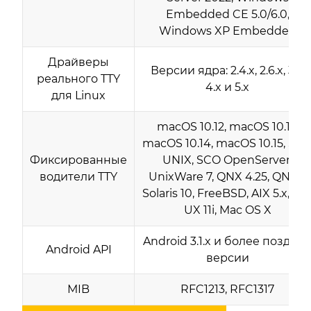
Embedded CE 5.0/6.0,
Windows XP Embedded
Драйверы
Версии ядра: 2.4.x, 2.6.x, 3.x,
реального TTY
4.x и 5.x
для Linux
macOS 10.12, macOS 10.13,
macOS 10.14, macOS 10.15, SC
Фиксированные
UNIX, SCO OpenServer,
водители TTY
UnixWare 7, QNX 4.25, QNX6,
Solaris 10, FreeBSD, AIX 5.x, HP
UX 11i, Mac OS X
Android 3.1.x и более поздни
Android API
версии
MIB
RFC1213, RFC1317