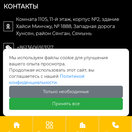
КОНТАКТЫ
Комната 1105, 11-й этаж, корпус №2, здание
Хайси Минчжу, № 1888, Западная дорога

Хунсян, район Сянган, Сямынь
+8613606913517

Мы используем файлы cookie для улучшения
+8613606913517

вашего опыта просмотра.
Продолжая использовать этот сайт, вы
соглашаетесь с нашей
Политикой
конфиденциальности.
Только необходимые


Принять все
ООО Сямынь Тонгконг Технология
Copyright © ООО Сямынь Тонгконг Технология