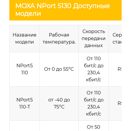
MOXA NPort 5130 Доступные
модели
Скорость
Название
Рабочая
Серий
передачи
модели
температура.
станда
данных
От 110
NPort5
бит/с до
От 0 до 55°C
RS-23
110
230,4
кбит/с
От 110
NPort5
от -40 до
бит/с до
RS-23
110-T
75°C
230,4
кбит/с
От 50