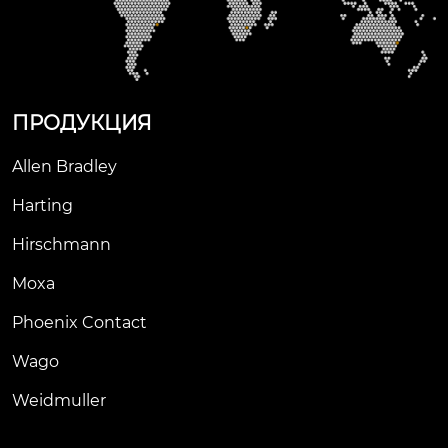
 0-20 ма с разрешен
ием 15 бит для +/-10
 в постоянного тока
 и 16 бит для других
 типов сигналов.
ПРОДУКЦИЯ
Allen Bradley
Harting
Hirschmann
Moxa
Phoenix Contact
Wago
Weidmuller