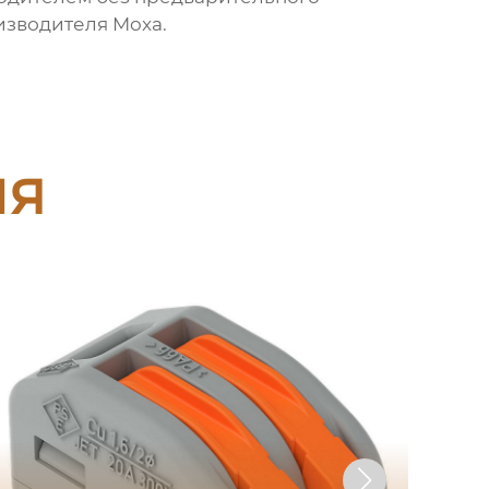
изводителя Moxa.
ия