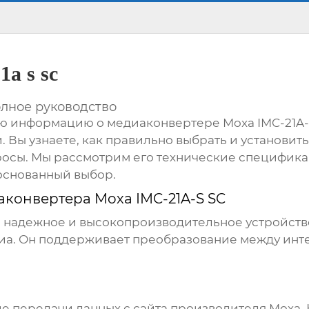
a s sc
олное руководство
ую информацию о
медиаконвертере Moxa IMC-21A-
 Вы узнаете, как правильно выбрать и установит
просы. Мы рассмотрим его технические специфик
основанный выбор.
конвертера Moxa IMC-21A-S SC
 надежное и высокопроизводительное устройств
а. Он поддерживает преобразование между интерф
ие передачи данных с сайта производителя Moxa. 