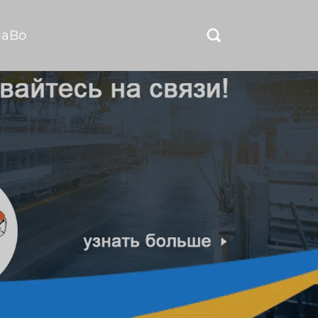
ЧаВо
