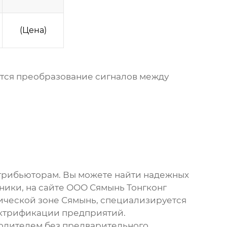
(Цена)
ется преобразование сигналов между
трибьюторам. Вы можете найти надежных
ики, на сайте
ООО Сямынь Тонгконг
ической зоне Сямынь, специализируется
ектрификации предприятий.
водителем без предварительного