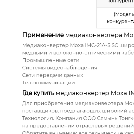
конкурента
(Модел
конкурента
Применение
медиаконвертера Mox
Медиаконвертер Moxa IMC-21A-S SC
широк
медными и волоконно-оптическими кабе
Промышленные сети
Системы видеонаблюдения
Сети передачи данных
Телекоммуникации
Где купить
медиаконвертер Moxa IM
Для приобретения
медиаконвертера Moxa
поставщиков, предлагающих широкий ас
Технология
. Компания
ООО Сямынь Тонгк
на предоставлении отраслевых решений
Обратите внимание: все технические ха