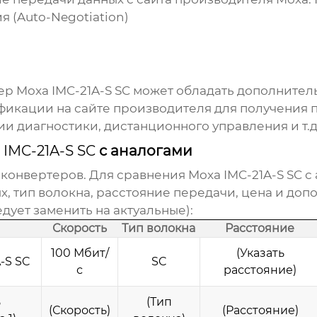
 (Auto-Negotiation)
р Moxa IMC-21A-S SC
может обладать дополнител
фикации на сайте производителя для получения
 диагностики, дистанционного управления и т.д
IMC-21A-S SC
с аналогами
конвертеров. Для сравнения
Moxa IMC-21A-S SC
с 
х, тип волокна, расстояние передачи, цена и до
ует заменить на актуальные):
Скорость
Тип волокна
Расстояние
100 Мбит/
(Указать
-S SC
SC
с
расстояние)
ь
(Тип
(Скорость)
(Расстояние)