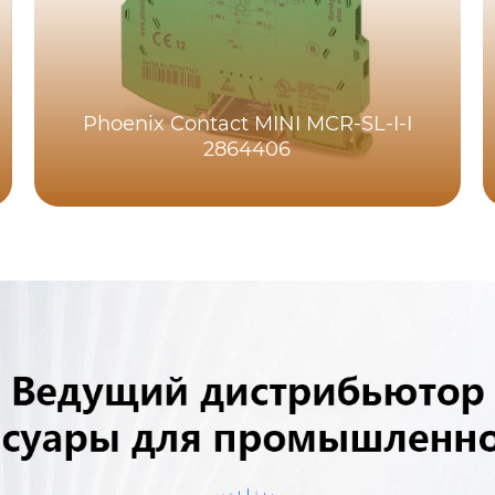
Phoenix Contact MINI MCR-SL-I-I
2864406