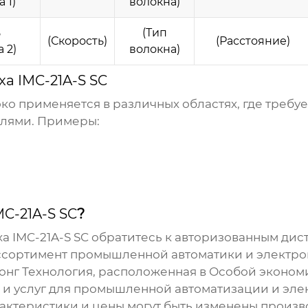
 1)
волокна)
ь
(Тип
(Скорость)
(Расстояние)
 2)
волокна)
a IMC-21A-S SC
о применяется в различных областях, где требу
лями. Примеры:
C-21A-S SC
?
 IMC-21A-S SC
обратитесь к авторизованным дис
сортимент промышленной автоматики и электрон
онг Технология
, расположенная в Особой эконом
 и услуг для промышленной автоматизации и эл
рактеристики и цены могут быть изменены произ