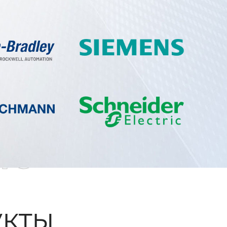
ые
кты