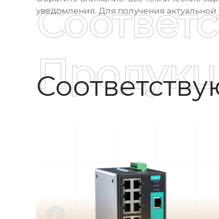
Соответ
уведомления. Для получения актуальной
Продукц
Соответств