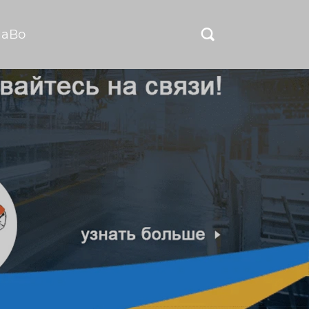
ЧаВо
