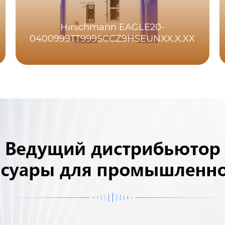
Hirschmann EAGLE20-
0400999TT999SCCZ9HSEUNXX.X.XX