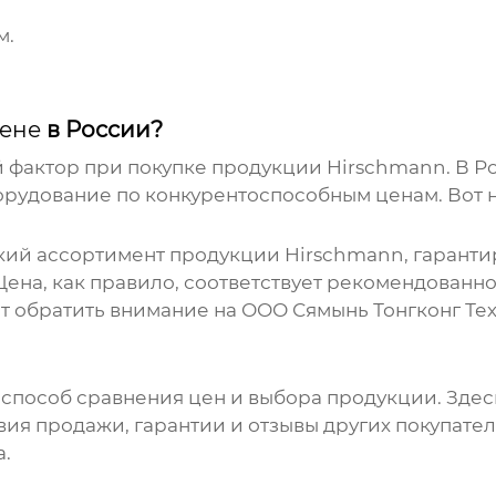
м.
ене
в России?
й фактор при покупке продукции
Hirschmann
. В 
орудование по конкурентоспособным
ценам
. Вот
кий ассортимент продукции
Hirschmann
, гарант
Цена
, как правило, соответствует рекомендован
т обратить внимание на
ООО Сямынь Тонгконг Те
 способ сравнения
цен
и выбора продукции. Здесь
вия продажи, гарантии и отзывы других покупате
а.