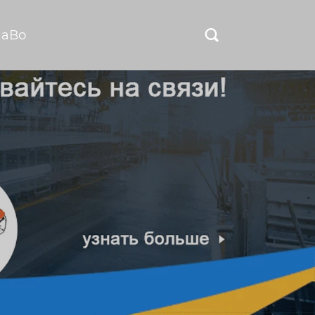
ЧаВо
