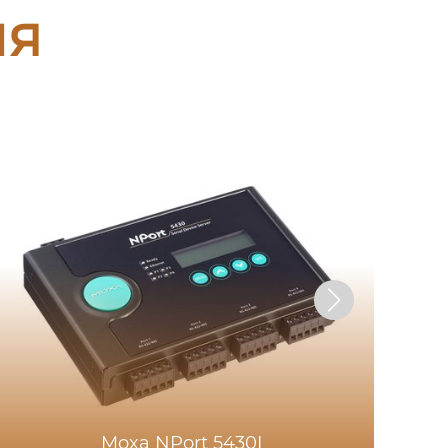
ия
Moxa NPort 5430I