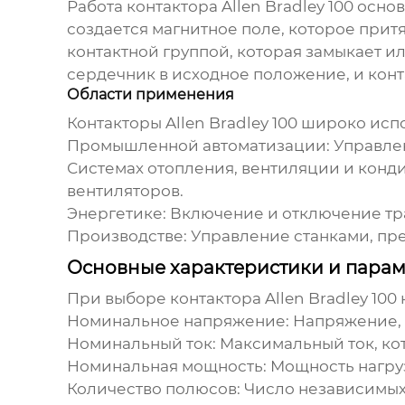
Работа контактора
Allen Bradley 100
основ
создается магнитное поле, которое прит
контактной группой, которая замыкает 
сердечник в исходное положение, и кон
Области применения
Контакторы
Allen Bradley 100
широко испо
Промышленной автоматизации:
Управлен
Системах отопления, вентиляции и конд
вентиляторов.
Энергетике:
Включение и отключение тр
Производстве:
Управление станками, пр
Основные характеристики и параме
При выборе контактора
Allen Bradley 100
Номинальное напряжение:
Напряжение, 
Номинальный ток:
Максимальный ток, ко
Номинальная мощность:
Мощность нагруз
Количество полюсов:
Число независимых 