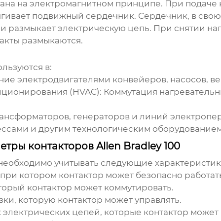
ана на электромагнитном принципе. При подаче 
ягивает подвижный сердечник. Сердечник, в свою
или размыкает электрическую цепь. При снятии н
такты размыкаются.
льзуются в:
ие электродвигателями конвейеров, насосов, ве
иционирования (HVAC):
Коммутация нагревательн
ансформаторов, генераторов и линий электропер
ессами и другим технологическим оборудованием
тры контакторов Allen Bradley 100
необходимо учитывать следующие характеристик
при котором контактор может безопасно работать
торый контактор может коммутировать.
ки, которую контактор может управлять.
электрических цепей, которые контактор может к