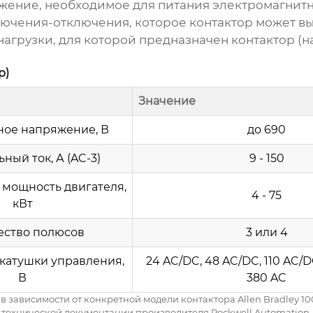
ение, необходимое для питания электромагнитн
ючения-отключения, которое контактор может выд
агрузки, для которой предназначен контактор (на
р)
Значение
ое напряжение, В
до 690
ный ток, А (AC-3)
9 - 150
мощность двигателя,
4 - 75
кВт
ество полюсов
3 или 4
катушки управления,
24 AC/DC, 48 AC/DC, 110 AC/D
В
380 AC
 в зависимости от конкретной модели контактора
Allen Bradley 10
технической документации производителя
Rockwell Automation
.